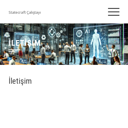
Skip
to
Statecraft Çalıştayı
content
İLETİŞİM
İletişim