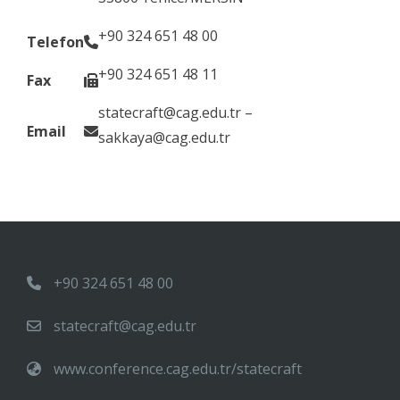
+90 324 651 48 00
Telefon
+90 324 651 48 11
Fax
statecraft@cag.edu.tr –
Email
sakkaya@cag.edu.tr
+90 324 651 48 00
statecraft@cag.edu.tr
www.conference.cag.edu.tr/statecraft