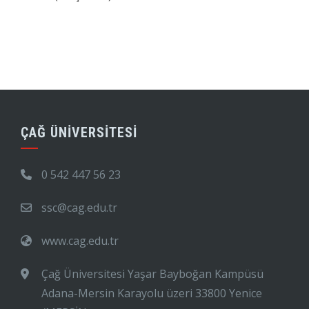
ÇAĞ ÜNİVERSİTESİ
0 542 447 56 23
ssc@cag.edu.tr
www.cag.edu.tr
Çağ Üniversitesi Yaşar Bayboğan Kampüsü
Adana-Mersin Karayolu üzeri 33800 Yenice