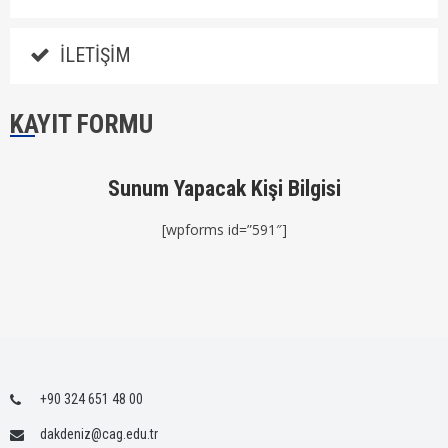
İLETIŞIM
KAYIT FORMU
Sunum Yapacak Kişi Bilgisi
[wpforms id=”591″]
+90 324 651 48 00
dakdeniz@cag.edu.tr