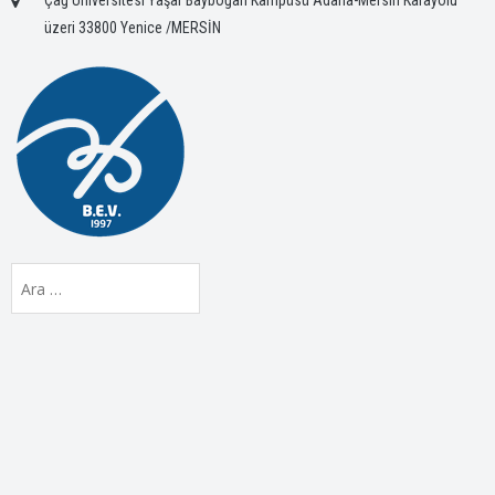
Çağ Üniversitesi Yaşar Bayboğan Kampüsü Adana-Mersin Karayolu
üzeri 33800 Yenice /MERSİN
Arama: