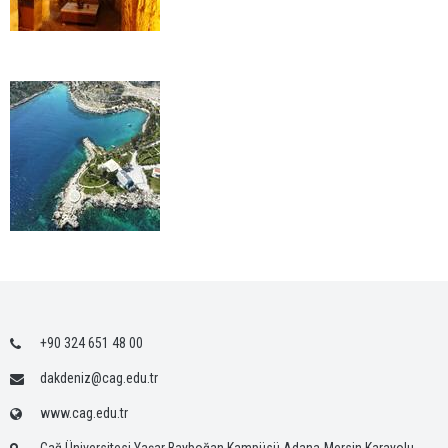
+90 324 651 48 00
dakdeniz@cag.edu.tr
www.cag.edu.tr