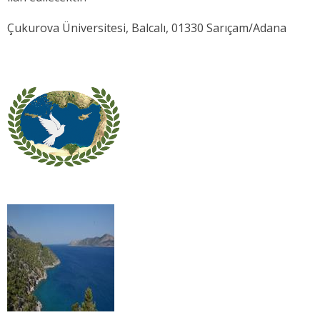
Çukurova Üniversitesi, Balcalı, 01330 Sarıçam/Adana