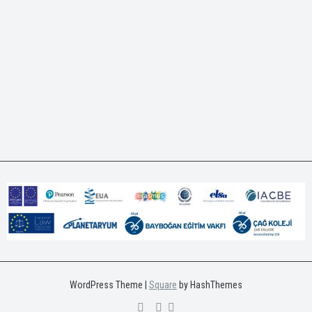
WordPress Theme
|
Square
by HashThemes